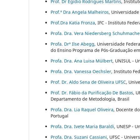
Prof. Dr Egídio Rodrigues Martins
, Institu
Prof.ª Dra Angela Malheiros
, Universidade 
Prof.Dra Katia Fronza
, IFC - Instituto Fed
Profa. Dra. Vera Niedersberg Schuhmache
Profa. Drª Ilse Abegg
, Universidade Feder
do Ensino Programa de Pós-Graduação em 
Profa. Dra. Ana Luisa Mülbert
, UNISUL - Un
Profa. Dra. Vanessa Oechsler
, Instituto F
Prof. Dr. Aldo Sena de Oliveira UFSC
, Univ
Prof. Dr. Fábio da Purificação De Bastos
, U
Departamento de Metodologia, Brasil
Profa. Dra. Lia Raquel Oliveira
, Docente do
Portugal
Profa. Dra. Ivete Maria Baraldi
, UNESP - Un
Profa. Dra. Suzani Cassiani
, UFSC - Univer