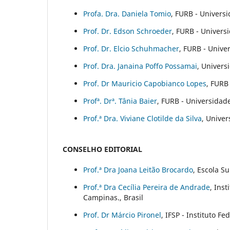
Profa. Dra. Daniela Tomio
, FURB - Univers
Prof. Dr. Edson Schroeder
, FURB - Univers
Prof. Dr. Elcio Schuhmacher
, FURB - Unive
Prof. Dra. Janaina Poffo Possamai
, Univers
Prof. Dr Mauricio Capobianco Lopes
, FURB
Profª. Drª. Tânia Baier
, FURB - Universidad
Prof.ª Dra. Viviane Clotilde da Silva
, Unive
CONSELHO EDITORIAL
Prof.ª Dra Joana Leitão Brocardo
, Escola S
Prof.ª Dra Cecília Pereira de Andrade
, Ins
Campinas., Brasil
Prof. Dr Márcio Pironel
, IFSP - Instituto Fe