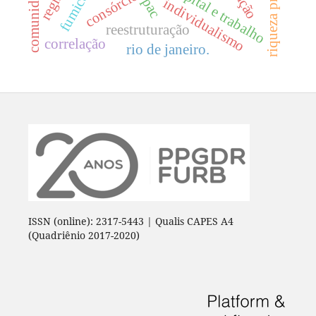
riqueza privada.
capital e trabalho
pac
individualismo
reestruturação
correlação
rio de janeiro.
ISSN (online): 2317-5443 | Qualis CAPES A4
(Quadriênio 2017-2020)