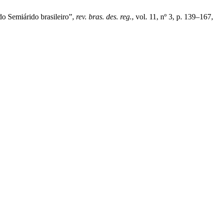
 do Semiárido brasileiro”,
rev. bras. des. reg.
, vol. 11, nº 3, p. 139–167,